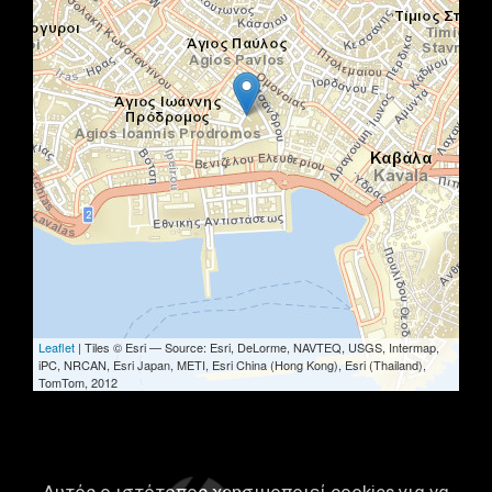
Leaflet
| Tiles © Esri — Source: Esri, DeLorme, NAVTEQ, USGS, Intermap,
iPC, NRCAN, Esri Japan, METI, Esri China (Hong Kong), Esri (Thailand),
TomTom, 2012