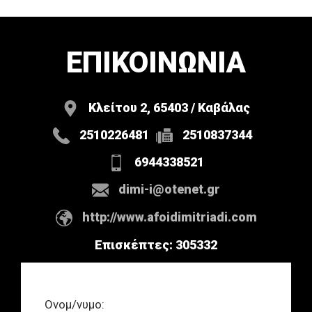
ΕΠΙΚΟΙΝΩΝΙΑ
Κλείτου 2, 65403 / Καβάλας
2510226481
2510837344
6944338521
dimi-i@otenet.gr
http://www.afoidimitriadi.com
Επισκέπτες:
305332
Ονομ/νυμο: