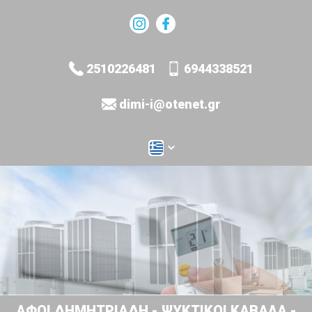
2510226481
6944338521
dimi-i@otenet.gr
ΑΦΟΙ ΔΗΜΗΤΡΙΑΔΗ - ΨΥΚΤΙΚΟΙ ΚΑΒΑΛΑ -